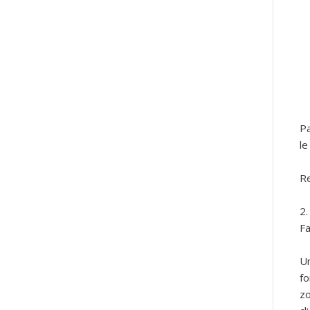
Pa
le
R
Fa
Un
fo
zo