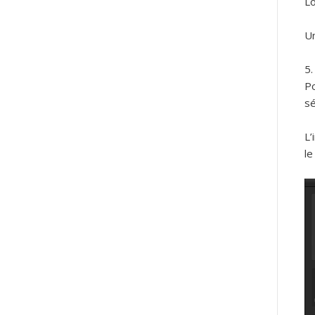
Lo
Un
Po
sé
L’
le