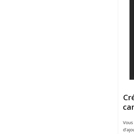
Cré
ca
Vous 
d’ajo