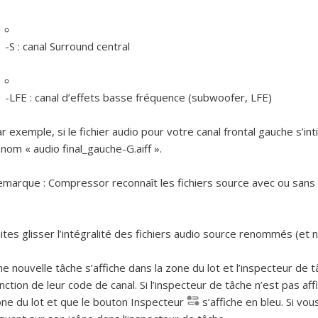
-S :
canal Surround central
-LFE :
canal d’effets basse fréquence (subwoofer, LFE)
r exemple, si le fichier audio pour votre canal frontal gauche s’inti
 nom « audio final_gauche-G.aiff ».
emarque :
Compressor reconnaît les fichiers source avec ou sans e
ites glisser l’intégralité des fichiers audio source renommés (et no
e nouvelle tâche s’affiche dans la zone du lot et l’inspecteur de 
nction de leur code de canal. Si l’inspecteur de tâche n’est pas a
ne du lot et que le bouton Inspecteur
s’affiche en bleu. Si vo