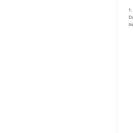
Da
su