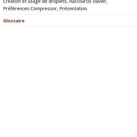
Création et usage de droplets
,
Raccourcis clavier
,
Préférences Compressor
,
Présentation
.
Glossaire