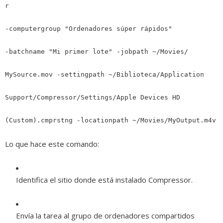
r
-computergroup "Ordenadores súper rápidos"
-batchname "Mi primer lote" -jobpath ~/Movies/
MySource.mov -settingpath ~/Biblioteca/Application
Support/Compressor/Settings/Apple Devices HD
(Custom).cmprstng -locationpath ~/Movies/MyOutput.m4v
Lo que hace este comando:
Identifica el sitio donde está instalado Compressor.
Envía la tarea al grupo de ordenadores compartidos